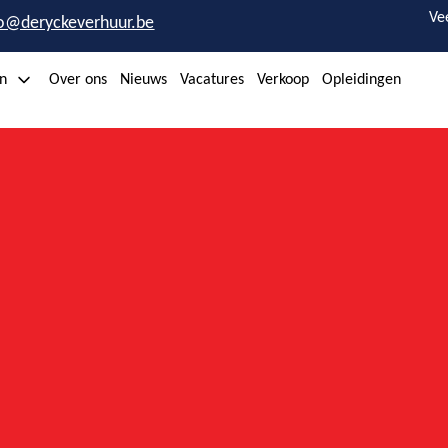
Ve
fo@deryckeverhuur.be
n
Over ons
Nieuws
Vacatures
Verkoop
Opleidingen