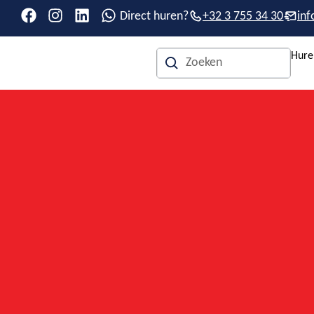
Direct huren?
+32 3 755 34 30
in
Hure