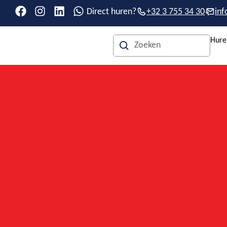
Direct huren?
+32 3 755 34 30
in
Hure