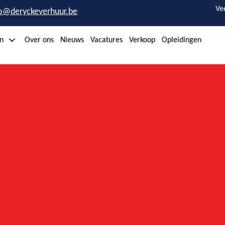
Ve
fo@deryckeverhuur.be
n
Over ons
Nieuws
Vacatures
Verkoop
Opleidingen